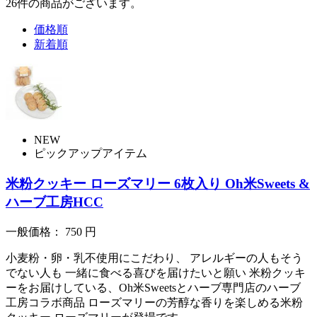
26
件
の商品がございます。
価格順
新着順
NEW
ピックアップアイテム
米粉クッキー ローズマリー 6枚入り Oh米Sweets &
ハーブ工房HCC
一般価格：
750
円
小麦粉・卵・乳不使用にこだわり、 アレルギーの人もそう
でない人も 一緒に食べる喜びを届けたいと願い 米粉クッキ
ーをお届けしている、Oh米Sweetsとハーブ専門店のハーブ
工房コラボ商品 ローズマリーの芳醇な香りを楽しめる米粉