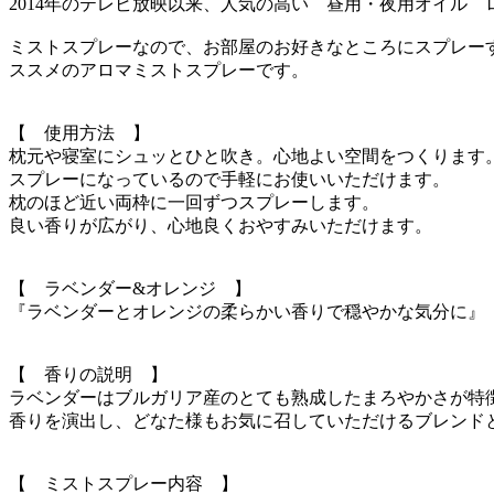
2014年のテレビ放映以来、人気の高い 昼用・夜用オイル
ミストスプレーなので、お部屋のお好きなところにスプレーす
ススメのアロマミストスプレーです。
【 使用方法 】
枕元や寝室にシュッとひと吹き。心地よい空間をつくります
スプレーになっているので手軽にお使いいただけます。
枕のほど近い両枠に一回ずつスプレーします。
良い香りが広がり、心地良くおやすみいただけます。
【 ラベンダー&オレンジ 】
『ラベンダーとオレンジの柔らかい香りで穏やかな気分に』
【 香りの説明 】
ラベンダーはブルガリア産のとても熟成したまろやかさが特
香りを演出し、どなた様もお気に召していただけるブレンド
【 ミストスプレー内容 】