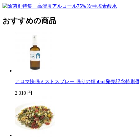
おすすめの商品
アロマ快眠ミストスプレー 眠りの精50ml発売記念特別
2,310 円