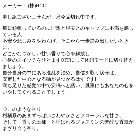
メーカー：
(株)HCC
申し訳ございませんが、只今品切れ中です。
毎日頑張っているのに理想と現実とのギャップに不満を感じ
ている人、
不安や悲しみをやわらげ、そこから一歩踏み出したいとき
に。
どこかなつかしい甘い香りで心を解放し、
心身のスイッチをひとまずOFFにして休憩モードに切り替え
ましょう。
自分自身の中にある混乱を治め、自信を取り戻せば、
安定した中心となる軸が見つかるはずです!
満ち足りた感覚の中で安眠へと誘い、幾重にもあなたの心を
いやしてくれることでしょう。
◇このような香り
柑橘系のあまずっぱいさわやかさとフローラルな甘さ、
そして「香りの王様」と呼ばれるジャスミンの芳醇な香気が
まざり合う香り。