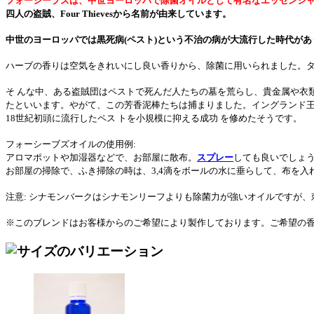
フォーシーブズは、中世ヨーロッパで除菌オイルとして有名なエッセンシ
四人の盗賊、Four Thievesから名前が由来しています。
中世のヨーロッパでは黒死病(ペスト)という不治の病が大流行した時代が
ハーブの香りは空気をきれいにし良い香りから、除菌に用いられました。
そ んな中、ある盗賊団はペストで死んだ人たちの墓を荒らし、貴金属や衣
たといいます。やがて、この芳香泥棒たちは捕まりました。イングランド王
18世紀初頭に流行したペス トを小規模に抑える成功 を修めたそうです。
フォーシーブズオイルの使用例:
アロマポットや加湿器などで、お部屋に散布。
スプレー
しても良いでしょ
お部屋の掃除で、ふき掃除の時は、3,4滴をボールの水に垂らして、布を入
注意: シナモンバークはシナモンリーフよりも除菌力が強いオイルですが
※このブレンドはお客様からのご希望により製作しております。ご希望の