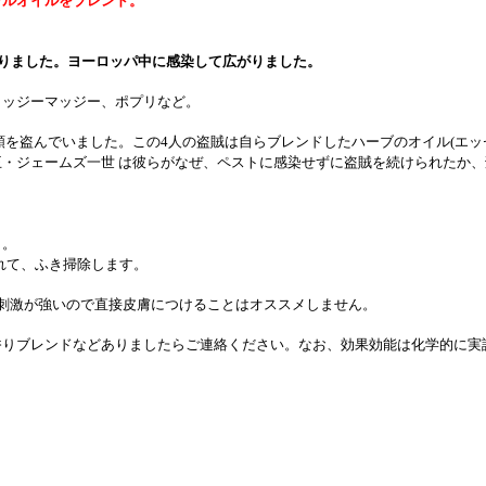
ャルオイルをブレンド。
ありました。ヨーロッパ中に感染して広がりました。
タッジーマッジー、ポプリなど。
類を盗んでいました。この4人の盗賊は自らブレンドしたハーブのオイル(エッ
・ジェームズ一世 は彼らがなぜ、ペストに感染せずに盗賊を続けられたか
う。
れて、ふき掃除します。
、刺激が強いので直接皮膚につけることはオススメしません。
香りブレンドなどありましたらご連絡ください。なお、効果効能は化学的に実