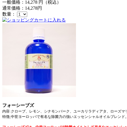
一般価格：
14,278
円（税込）
通常価格：
14,278
円
数量：
フォーシーブズ
内容:クローブ、レモン、シナモンバーク、ユーカリラディアタ、ローズマリ
特徴;中世ヨーロッパで有名な除菌力の強いエッセンシャルオイルブレンド