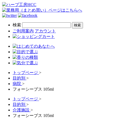
検索
ご利用案内
アカウント
トップページ
>
目的別
>
病院
>
フォーシーブス 105ml
トップページ
>
目的別
>
介護施設
>
フォーシーブス 105ml