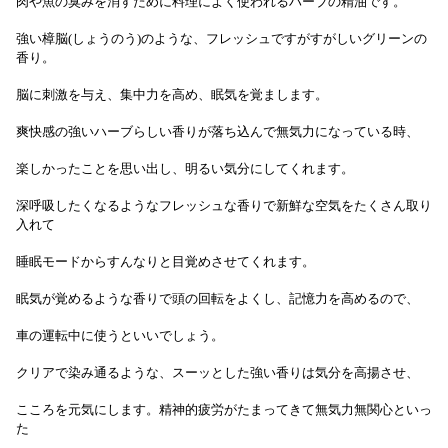
肉や魚の臭みを消すために料理によく使われるハーブの精油です。
強い樟脳(しょうのう)のような、フレッシュですがすがしいグリーンの
香り。
脳に刺激を与え、集中力を高め、眠気を覚まします。
爽快感の強いハーブらしい香りが落ち込んで無気力になっている時、
楽しかったことを思い出し、明るい気分にしてくれます。
深呼吸したくなるようなフレッシュな香りで新鮮な空気をたくさん取り
入れて
睡眠モードからすんなりと目覚めさせてくれます。
眠気が覚めるような香りで頭の回転をよくし、記憶力を高めるので、
車の運転中に使うといいでしょう。
クリアで染み通るような、スーッとした強い香りは気分を高揚させ、
こころを元気にします。精神的疲労がたまってきて無気力無関心といっ
た