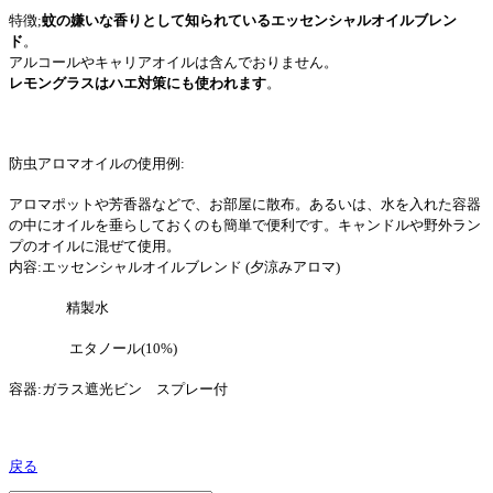
特徴;
蚊の嫌いな香りとして知られているエッセンシャルオイルブレン
ド
。
アルコールやキャリアオイルは含んでおりません。
レモングラスはハエ対策にも使われます
。
防虫アロマオイルの使用例:
アロマポットや芳香器などで、お部屋に散布。あるいは、水を入れた容器
の中にオイルを垂らしておくのも簡単で便利です。キャンドルや野外ラン
プのオイルに混ぜて使用。
内容:エッセンシャルオイルブレンド (夕涼みアロマ)
精製水
エタノール(10%)
容器:ガラス遮光ビン スプレー付
戻る