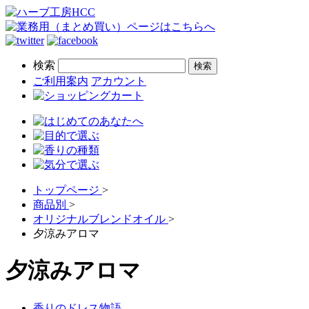
検索
ご利用案内
アカウント
トップページ
>
商品別
>
オリジナルブレンドオイル
>
夕涼みアロマ
夕涼みアロマ
香りのドレス物語