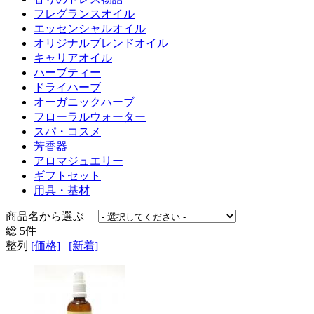
フレグランスオイル
エッセンシャルオイル
オリジナルブレンドオイル
キャリアオイル
ハーブティー
ドライハーブ
オーガニックハーブ
フローラルウォーター
スパ・コスメ
芳香器
アロマジュエリー
ギフトセット
用具・基材
商品名から選ぶ
総
5件
整列
[価格]
[新着]