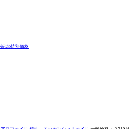
売記念特別価格
ロ用 アロマオイル 精油 エッセンシャルオイル
一般価格： 2,310 