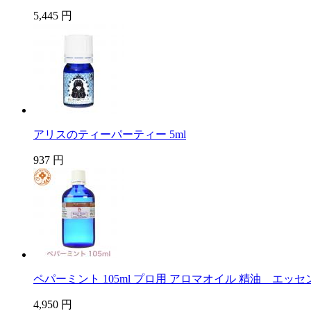
5,445 円
アリスのティーパーティー 5ml
937 円
ペパーミント 105ml プロ用 アロマオイル 精油 エッ
4,950 円