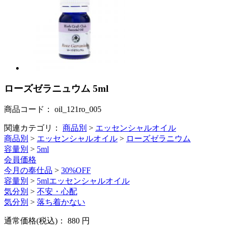
ローズゼラニュウム 5ml
商品コード：
oil_121ro_005
関連カテゴリ：
商品別
>
エッセンシャルオイル
商品別
>
エッセンシャルオイル
>
ローズゼラニウム
容量別
>
5ml
会員価格
今月の奉仕品
>
30%OFF
容量別
>
5mlエッセンシャルオイル
気分別
>
不安・心配
気分別
>
落ち着かない
通常価格(税込)：
880
円