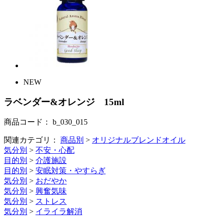
NEW
ラベンダー&オレンジ 15ml
商品コード：
b_030_015
関連カテゴリ：
商品別
>
オリジナルブレンドオイル
気分別
>
不安・心配
目的別
>
介護施設
目的別
>
安眠対策・やすらぎ
気分別
>
おだやか
気分別
>
興奮気味
気分別
>
ストレス
気分別
>
イライラ解消