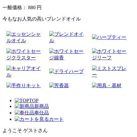
一般価格：
880
円
今もなお人気の高いブレンドオイル
TOP
新商品
奉仕品
カート
ようこそ ゲストさん