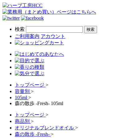
検索
ご利用案内
アカウント
トップページ
>
容量別
>
105ml
>
森の散歩 -Fresh- 105ml
トップページ
>
商品別
>
オリジナルブレンドオイル
>
森の散歩 -Fresh-
>