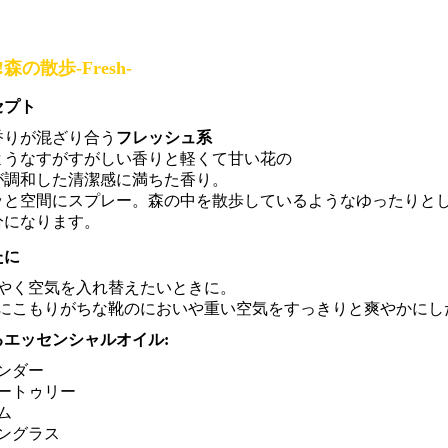
森の散歩-Fresh-
セプト
香りが混ざり合う
フレッシュ系
ようなすがすがしい香りと軽くて甘い花の
が調和した清潔感に満ちた香り。
ッと空間にスプレー。森の中を散歩しているようなゆったりと
分になります。
たに
やく空気を入れ替えたいときに。
にこもりがちな靴のにおいや重い空気をすっきりと爽やかにし
るエッセンシャルオイル:
ベンダー
ートゥリー
ム
ングラス