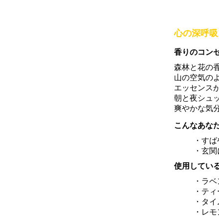
心の深呼吸!
香りのコン
森林と花の
山の空気の
エッセンス
朝と夜シュ
爽やかな気
こんなあな
・すば
・玄関
使用してい
・ラ
・ティ
・タイ
・レモ