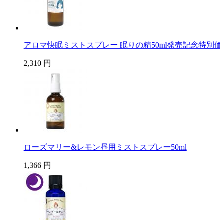
アロマ快眠ミストスプレー 眠りの精50ml発売記念特別
2,310 円
ローズマリー&レモン昼用ミストスプレー50ml
1,366 円