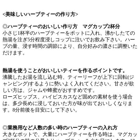
<美味しいハーブティーの作り方>
◎
ハーブティーのおいしい作り方 マグカップ2杯分
小さじ1杯半のハーブティーをポットに入れ、沸かしたての
熱湯を注ぎ5分程度浸しコップに注いでお飲み下さい。ハー
ブの量、浸す時間の調節により、自分好みの濃さに調整いた
だけます。
熱湯を使うことがおいしいティーを作るポイントです。
沸騰したお湯を流し込む時、ティーリーフが上下に回転(ジ
ャンピング)するように勢いよく入れてください。甘さが欲
しい方は、ジャムや蜂蜜がおすすめです。
ローズヒップス、ハイビスカスなど固めの素材を使う場合
は、多少長めに浸しておいた方が味が出ておいしくなりま
す。8分前後を目安にして下さい。
◎
業務用など人数の多い時のハーブティーの入れ方
大きなポットで、大量にハーブティーを作る時は、マグカッ