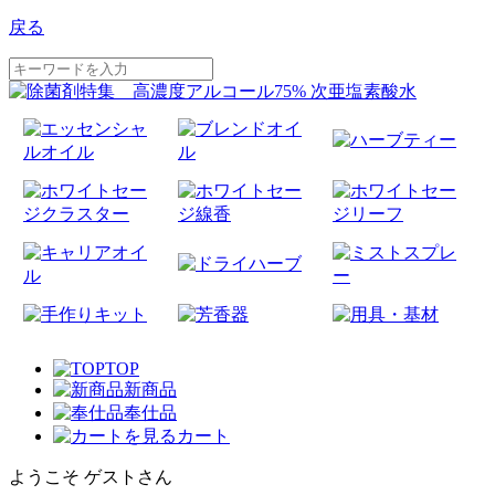
戻る
TOP
新商品
奉仕品
カート
ようこそ ゲストさん