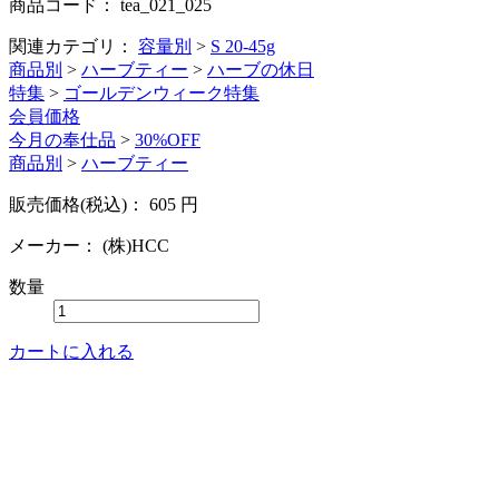
商品コード：
tea_021_025
関連カテゴリ：
容量別
>
S 20-45g
商品別
>
ハーブティー
>
ハーブの休日
特集
>
ゴールデンウィーク特集
会員価格
今月の奉仕品
>
30%OFF
商品別
>
ハーブティー
販売価格(税込)：
605
円
メーカー：
(株)HCC
数量
カートに入れる