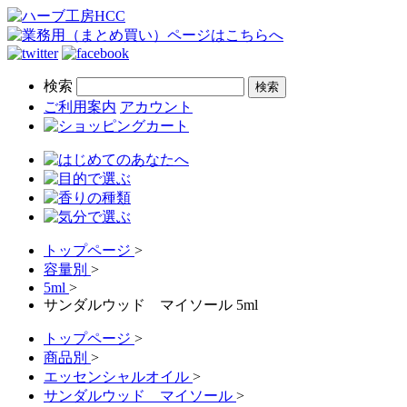
検索
ご利用案内
アカウント
トップページ
>
容量別
>
5ml
>
サンダルウッド マイソール 5ml
トップページ
>
商品別
>
エッセンシャルオイル
>
サンダルウッド マイソール
>