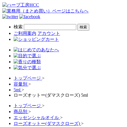
検索
ご利用案内
アカウント
トップページ
>
容量別
>
5ml
>
ローズオットー(ダマスクローズ) 5ml
トップページ
>
商品別
>
エッセンシャルオイル
>
ローズオットー(ダマスクローズ)
>