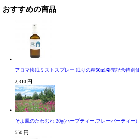
おすすめの商品
アロマ快眠ミストスプレー 眠りの精50ml発売記念特別
2,310 円
そよ風のたわむれ 20g(ハーブティー,フレーバーティー)
550 円