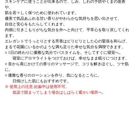
スキンケアに使うことが出来るので、しみ、しわの予防やくまの改善
や、
肌を若々しく保つために使われています。
優美で気品あふれる甘い香りがやわらかな気持ちを思い出させて、
自信と安心をもたらしてくれます。
内側に引きこもりがちな気分を外へと向けて、平常心を取り戻してくれ
ます。
エレガントでうっとりとする芳香はピリピリとした心の緊張を和らげ、
まるで花園にいるかのような満ち足りた幸せな気分を満喫できます。
○ 1日の終わりに優雅な気分でバスタイムを。そしてすぐに寝室へ。
寝室にアロマライトをつけておけば、幸せなまま眠りにつけます。
○ 首から肩にかけての香りのマッサージで、コリを解きほぐし、ツヤ肌
に。
○ 優雅な香りのローションを作り、気になるところに。
日焼けした肌にもおすすめです。
※ 使用上の注意:妊娠中は使用不可。
低温で固まってしまう場合はしばらく暖かい場所へ。