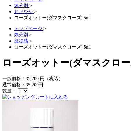
気分別
>
おだやか
>
ローズオットー(ダマスクローズ) 5ml
トップページ
>
気分別
>
孤独感
>
ローズオットー(ダマスクローズ) 5ml
ローズオットー(ダマスクローズ)
一般価格：
35,200
円（税込）
通常価格：
35,200
円
数量：