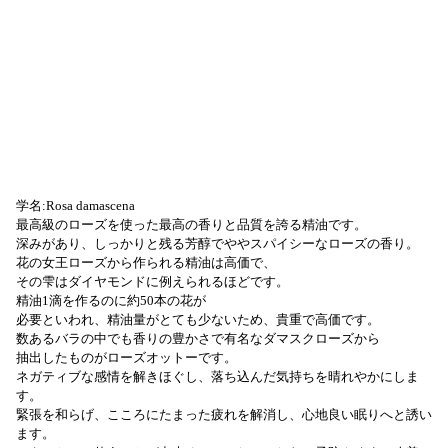
学名:Rosa damascena
最高級のローズを使った最高の香りと品質を誇る精油です。
深みがあり、しっかりと残る芳醇でややスパイシーなローズの香り。
花の女王ローズから作られる精油は高価で、
その雫はダイヤモンドに例えられるほどです。
精油1滴を作るのに約50本の花が
必要といわれ、精油量がとても少ないため、貴重で高価です。
数あるバラの中でも香りの豊かさで有名なダマスクローズから
抽出したものがローズオットーです。
ネガティブな感情を解きほぐし、落ち込んだ気持ちを晴れやかにしま
す。
緊張を和らげ、こころにたまった疲れを解消し、心地良い眠りへと誘い
ます。