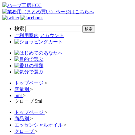
検索
ご利用案内
アカウント
トップページ
>
容量別
>
5ml
>
クローブ 5ml
トップページ
>
商品別
>
エッセンシャルオイル
>
クローブ
>