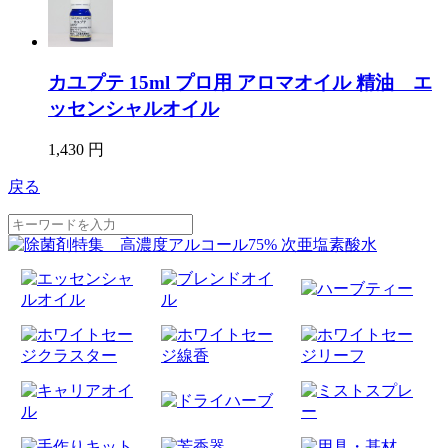
カユプテ 15ml プロ用 アロマオイル 精油 エ
ッセンシャルオイル
1,430 円
戻る