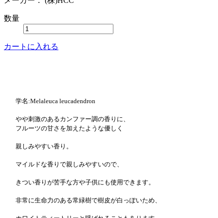
メーカー：
(株)HCC
数量
カートに入れる
学名:Melaleuca leucadendron
やや刺激のあるカンファー調の香りに、
フルーツの甘さを加えたような優しく
親しみやすい香り。
マイルドな香りで親しみやすいので、
きつい香りが苦手な方や子供にも使用できます。
非常に生命力のある常緑樹で樹皮が白っぽいため、