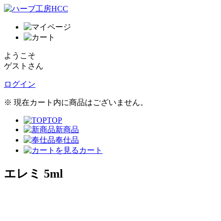
ようこそ
ゲストさん
ログイン
※ 現在カート内に商品はございません。
TOP
新商品
奉仕品
カート
エレミ 5ml