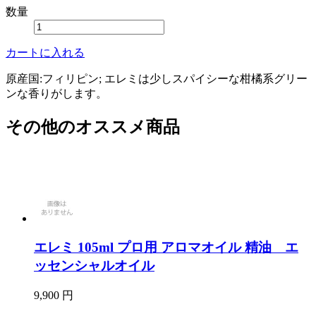
数量
カートに入れる
原産国:フィリピン; エレミは少しスパイシーな柑橘系グリー
ンな香りがします。
その他のオススメ商品
エレミ 105ml プロ用 アロマオイル 精油 エ
ッセンシャルオイル
9,900 円