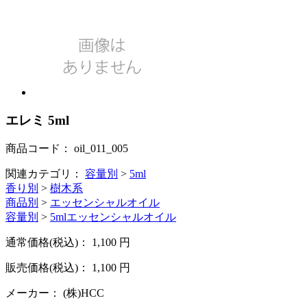
エレミ 5ml
商品コード：
oil_011_005
関連カテゴリ：
容量別
>
5ml
香り別
>
樹木系
商品別
>
エッセンシャルオイル
容量別
>
5mlエッセンシャルオイル
通常価格(税込)：
1,100
円
販売価格(税込)：
1,100
円
メーカー：
(株)HCC