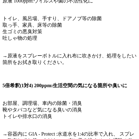
原液 1000ppm:ウイルスや菌の不活性化に
トイレ、風呂場、手すり、ドアノブ等の除菌
取っ手、家具、床等の除菌
生ゴミの悪臭対策
吐しゃ物の処理
→原液をスプレーボトルに入れ布に吹きかけ、処理をしたい
箇所をお拭き取りください。
5倍希釈(1対4) 200ppm:生活空間の気になる箇所や臭いに
お部屋、調理場、車内の除菌・消臭
靴やタバコなど気になる臭いの消臭
トイレや排水口の消臭
→容器内に GIA - Protect :水道水を1:4の比率で入れ、 スプレ