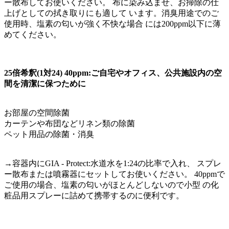
ー散布してお使いください。 布に染み込ませ、お掃除の仕
上げとしての拭き取りにも適して います。消臭用途でのご
使用時、塩素の匂いが強く不快な場合 には200ppm以下に薄
めてください。
25倍希釈(1対24) 40ppm:ご自宅やオフィス、公共施設内の空
間を清潔に保つために
お部屋の空間除菌
カーテンや布団などリネン類の除菌
ペット用品の除菌・消臭
→容器内にGIA - Protect:水道水を1:24の比率で入れ、 スプレ
ー散布または噴霧器にセットしてお使いください。 40ppmで
ご使用の場合、塩素の匂いがほとんどしないので小型 の化
粧品用スプレーに詰めて携帯するのに便利です。