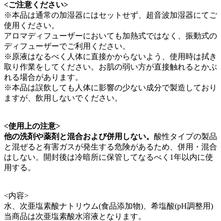
<ご注意ください>
※本品は通常の加湿器にはセットせず、超音波加湿器にてご
使用ください。
アロマディフューザーにおいても加熱式ではなく、振動式の
ディフューザーでご利用ください。
※原液はなるべく人体に直接かからないよう、使用時は拭き
取り作業をしてください。お肌の弱い方が直接触れるとかぶ
れる場合があります。
※本品は誤飲しても人体に影響の少ない成分で製造しており
ますが、飲用しないでください。
<使用上の注意>
他の洗剤や薬剤と混合および併用しない。
酸性タイプの製品
と混ぜると有害ガスが発生する危険があるため、併用・混合
はしない。開封後は冷暗所に保管してなるべく1年以内に使
用する。
<内容>
水、次亜塩素酸ナトリウム(食品添加物)、希塩酸(pH調整用)
当商品は次亜塩素酸水溶液となります。