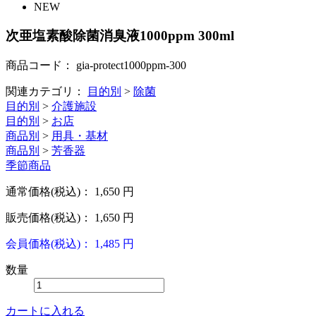
NEW
次亜塩素酸除菌消臭液1000ppm 300ml
商品コード：
gia-protect1000ppm-300
関連カテゴリ：
目的別
>
除菌
目的別
>
介護施設
目的別
>
お店
商品別
>
用具・基材
商品別
>
芳香器
季節商品
通常価格(税込)：
1,650
円
販売価格(税込)：
1,650
円
会員価格(税込)：
1,485
円
数量
カートに入れる