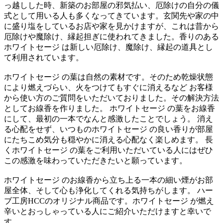
っ越しした時、新築のお部屋の邪気払い、厄除けの自分の儀
式として用いる人も多くなってきています。玄関先や家の中
に盛り塩をしているお店や家を見かけますが、これは昔から
厄除けや魔除け、縁起担ぎに使われてきました。香りのある
ホワイトセージ は新しい厄除け、魔除け、縁起の道具とし
て利用されています。
ホワイトセージ の葉は自然の素材です。そのため乾燥状態
により燃えづらい、火をつけてもすぐに消えるなど お客様
から使い方のご質問をいただいておりました。その解決方法
としてお線香を作りました。 ホワイトセージ の葉をお線香
にして、最初の一本でなんと感激したことでしょう。 消え
る心配をせず、いつものホワイトセージ の良い香りが部屋
にたちこめ気分も穏やかに消える心配なく楽しめます。 長
くホワイトセージ の葉をご利用いただいている人にはぜひ
この感激を味わっていただきたいと願っています。
ホワイトセージ のお線香から立ち上る一本の細い煙がお部
屋全体、そして心も浄化してくれる気持ちがします。 ハー
ブ工房HCCのオリジナル商品です。ホワイトセージ が燃え
辛いとおっしゃっている人にご紹介いただけますと幸いで
す。