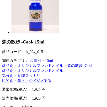
森の散歩 -Cool- 15ml
商品コード：
b_024_015
関連カテゴリ：
容量別
>
15ml
商品別
>
オリジナルブレンドオイル
>
森の散歩 -Cool-
商品別
>
オリジナルブレンドオイル
気分別
>
意識スッキリ
目的別
>
暑さ・ジメジメ対策
通常価格(税込)：
1,925
円
販売価格(税込)：
1,925
円