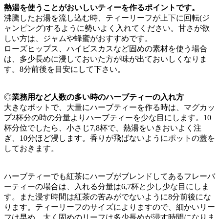
熱湯を使うことがおいしいティーを作るポイントです。
沸騰したお湯を流し込む時、ティーリーフが上下に回転(ジ
ャンピング)するように勢いよく入れてください。甘さが欲
しい方は、ジャムや蜂蜜がおすすめです。
ローズヒップス、ハイビスカスなど固めの素材を使う場合
は、多少長めに浸しておいた方が味が出ておいしくなりま
す。8分前後を目安にして下さい。
◎
業務用など人数の多い時のハーブティーの入れ方
大きなポットで、大量にハーブティーを作る時は、マグカッ
プ2杯分の時の分量よりハーブティーを少な目にします。10
杯分位でしたら、小さじ7,8杯で、熱湯をいきおいよく注
ぎ、10分ほど浸します。香りが飛ばないようにポットの蓋を
しておきます。
ハーブティーでも紅茶にハーブがブレンドしてあるフレーバ
ーティーの場合は、入れる分量は6,7杯と少し少な目にしま
す。また浸す時間は紅茶の苦みがでないように8分前後にな
ります。ティーリーフのサイズによりますので、細かいリー
フは早め、太く固めのリーフは多少長めが浸す時間になりま