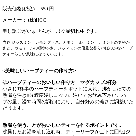
販売価格(税込)：
550
円
メーカー：
(株)HCC
申し訳ございませんが、只今品切れ中です。
内容:ジャスミン、レモングラス、カモミール、ミント。ミントの爽やか
さと、カモミールの穏やかさ、ジャスミンの優雅な香りのほのかなハーブ
ティーらしい風味になっています。
<美味しいハーブティーの作り方>
◎
ハーブティーのおいしい作り方 マグカップ2杯分
小さじ1杯半のハーブティーをポットに入れ、沸かしたての
熱湯を注ぎ8分程度浸しコップに注いでお飲み下さい。ハー
ブの量、浸す時間の調節により、自分好みの濃さに調整いた
だけます。
熱湯を使うことがおいしいティーを作るポイントです。
沸騰したお湯を流し込む時、ティーリーフが上下に回転(ジ