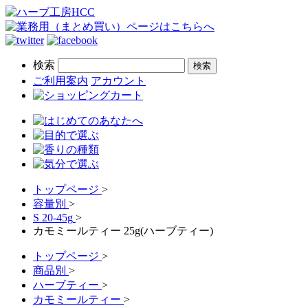
検索
ご利用案内
アカウント
トップページ
>
容量別
>
S 20-45g
>
カモミールティー 25g(ハーブティー)
トップページ
>
商品別
>
ハーブティー
>
カモミールティー
>