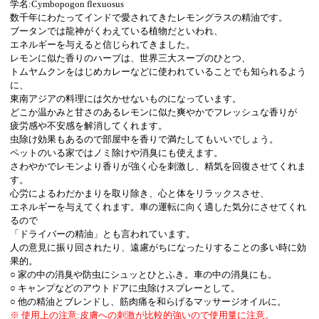
学名:Cymbopogon flexuosus
数千年にわたってインドで愛されてきたレモングラスの精油です。
ブータンでは龍神がくわえている植物だといわれ、
エネルギーを与えると信じられてきました。
レモンに似た香りのハーブは、世界三大スープのひとつ、
トムヤムクンをはじめカレーなどに使われていることでも知られるよう
に、
東南アジアの料理には欠かせないものになっています。
どこか温かみと甘さのあるレモンに似た爽やかでフレッシュな香りが
疲労感や不安感を解消してくれます。
虫除け効果もあるので部屋中を香りで満たしてもいいでしょう。
ペットのいる家ではノミ除けや消臭にも使えます。
さわやかでレモンより香りが強く心を刺激し、精気を回復させてくれま
す。
心労によるわだかまりを取り除き、心と体をリラックスさせ、
エネルギーを与えてくれます。車の運転に向く適した気分にさせてくれ
るので
「ドライバーの精油」とも言われています。
人の意見に振り回されたり、遠慮がちになったりすることの多い時に効
果的。
○ 家の中の消臭や防虫にシュッとひとふき。車の中の消臭にも。
○ キャンプなどのアウトドアに虫除けスプレーとして。
○ 他の精油とブレンドし、筋肉痛を和らげるマッサージオイルに。
※ 使用上の注意:皮膚への刺激が比較的強いので使用量に注意。