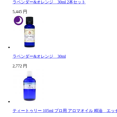
ラベンダー&オレンジ 30ml 2本セット
5,445 円
ラベンダー&オレンジ 30ml
2,772 円
ティートゥリー 105ml プロ用 アロマオイル 精油 エ