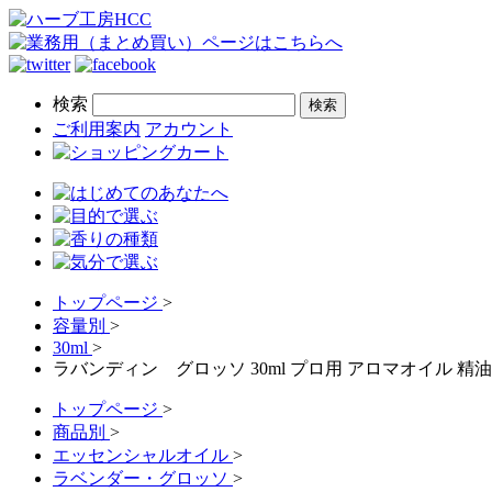
検索
ご利用案内
アカウント
トップページ
>
容量別
>
30ml
>
ラバンディン グロッソ 30ml プロ用 アロマオイル 
トップページ
>
商品別
>
エッセンシャルオイル
>
ラベンダー・グロッソ
>