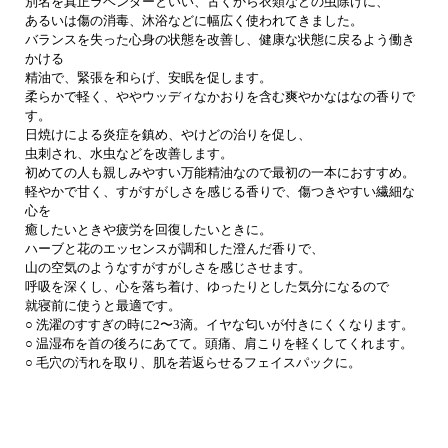
別名を真正ラベンダーといい、古くから衣類などの虫除けに、
あるいは傷の消毒、沐浴などに幅広く使われてきました。
バランスを失った心身の状態を改善し、健康な状態に戻るよう働き
かける
精油で、緊張を和らげ、安眠を促します。
柔らかで軽く、ややウッディなかおりを含む爽やかなはなの香りで
す。
日焼けによる炎症を鎮め、やけどの治りを促し、
虫刺され、水虫などを改善します。
初めての人も親しみやすい万能精油なので最初の一本におすすめ。
軽やかで甘く、すがすがしさを感じる香りで、傷つきやすい繊細な
心を
癒したいときや疲労を回復したいときに。
ハーブと花のエッセンスが調和した澄んだ香りで、
山の空気のようなすがすがしさを感じさせます。
呼吸を深くし、心を落ち着け、ゆったりとした気分になるので
就寝前に使うと最適です。
○ 洗濯のすすぎの時に2〜3滴。イヤな匂いが付きにくくなります。
○ 温湿布を首の後ろにあてて。頭痛、肩こりを軽くしてくれます。
○ 毛穴の汚れを取り、肌を若返らせるフェイスパックに。