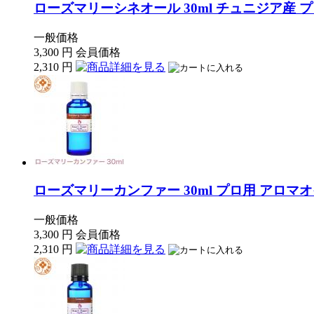
ローズマリーシネオール 30ml チュニジア産
一般価格
3,300
円
会員価格
2,310
円
ローズマリーカンファー 30ml プロ用 アロ
一般価格
3,300
円
会員価格
2,310
円