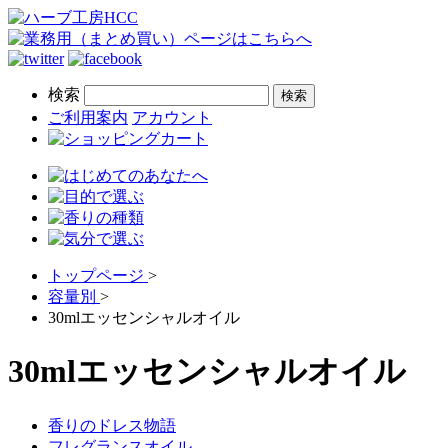
検索
ご利用案内
アカウント
トップページ
>
容量別
>
30mlエッセンシャルオイル
30mlエッセンシャルオイル
香りのドレス物語
フレグランスオイル