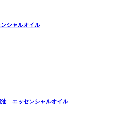
ッセンシャルオイル
 精油 エッセンシャルオイル