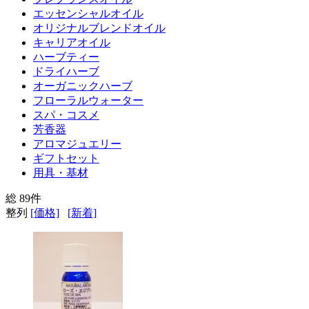
エッセンシャルオイル
オリジナルブレンドオイル
キャリアオイル
ハーブティー
ドライハーブ
オーガニックハーブ
フローラルウォーター
スパ・コスメ
芳香器
アロマジュエリー
ギフトセット
用具・基材
総
89件
整列
[価格]
[新着]