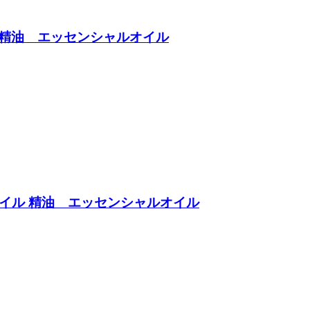
イル 精油 エッセンシャルオイル
マオイル 精油 エッセンシャルオイル