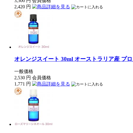
3,300
円
会員価格
2,420
円
オレンジスイート 30ml オーストラリア産 
一般価格
2,530
円
会員価格
1,771
円