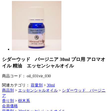
シダーウッド バージニア 30ml プロ用 アロマオ
イル 精油 エッセンシャルオイル
商品コード：
oil_031vir_030
関連カテゴリ：
容量別
>
30ml
商品別
>
エッセンシャルオイル
>
シダーウッド バージニ
ア
香り別
>
樹木系
会員価格