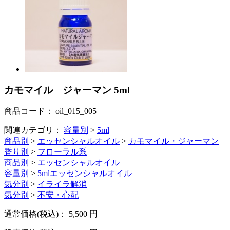
カモマイル ジャーマン 5ml
商品コード：
oil_015_005
関連カテゴリ：
容量別
>
5ml
商品別
>
エッセンシャルオイル
>
カモマイル・ジャーマン
香り別
>
フローラル系
商品別
>
エッセンシャルオイル
容量別
>
5mlエッセンシャルオイル
気分別
>
イライラ解消
気分別
>
不安・心配
通常価格(税込)：
5,500
円