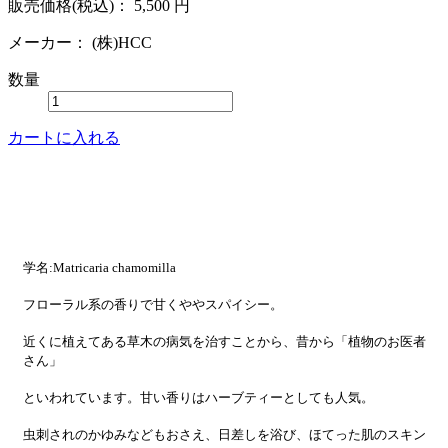
販売価格(税込)：
5,500
円
メーカー：
(株)HCC
数量
カートに入れる
学名:Matricaria chamomilla
フローラル系の香りで甘くややスパイシー。
近くに植えてある草木の病気を治すことから、昔から「植物のお医者
さん」
といわれています。甘い香りはハーブティーとしても人気。
虫刺されのかゆみなどもおさえ、日差しを浴び、ほてった肌のスキン