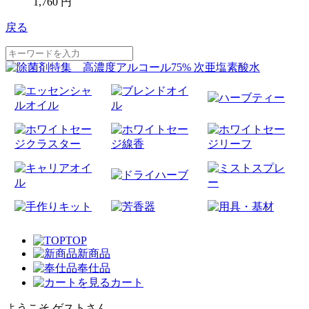
1,760 円
戻る
TOP
新商品
奉仕品
カート
ようこそ ゲストさん