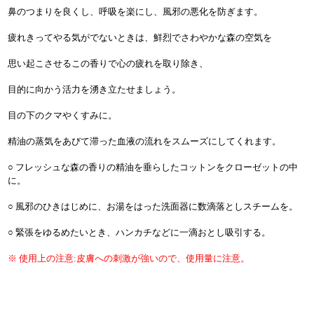
鼻のつまりを良くし、呼吸を楽にし、風邪の悪化を防ぎます。
疲れきってやる気がでないときは、鮮烈でさわやかな森の空気を
思い起こさせるこの香りで心の疲れを取り除き、
目的に向かう活力を湧き立たせましょう。
目の下のクマやくすみに。
精油の蒸気をあびて滞った血液の流れをスムーズにしてくれます。
○ フレッシュな森の香りの精油を垂らしたコットンをクローゼットの中
に。
○ 風邪のひきはじめに、お湯をはった洗面器に数滴落としスチームを。
○ 緊張をゆるめたいとき、ハンカチなどに一滴おとし吸引する。
※ 使用上の注意:皮膚への刺激が強いので、使用量に注意。