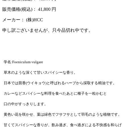
販売価格(税込)：
41,800
円
メーカー：
(株)HCC
申し訳ございませんが、只今品切れ中です。
学名:Foeniculum vulgare
草木のような深くて甘いスパイシーな香り。
日本では茴香(ウイキョウ)と呼ばれるハーブから採取する精油です。
カレーなどスパイシーな料理を食べたあとに種子を一粒かむと
口の中がすっきりします。
黄色い花を咲かせ、葉は緑色でフサフサとして羽毛のような植物です。
甘くてスパイシーな香りが、飲み過ぎ、食べ過ぎによる不快感を和らげ