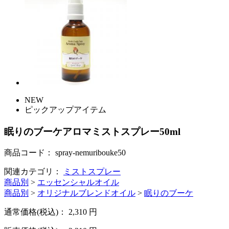
NEW
ピックアップアイテム
眠りのブーケアロマミストスプレー50ml
商品コード：
spray-nemuribouke50
関連カテゴリ：
ミストスプレー
商品別
>
エッセンシャルオイル
商品別
>
オリジナルブレンドオイル
>
眠りのブーケ
通常価格(税込)：
2,310
円