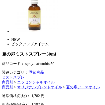
NEW
ピックアップアイテム
夏の扉ミストスプレー50ml
商品コード：
spray-natsutobira50
関連カテゴリ：
季節商品
ミストスプレー
商品別
>
エッセンシャルオイル
商品別
>
オリジナルブレンドオイル
>
夏の扉アロマオイル
通常価格(税込)：
1,782
円
販売価格(税込)：
1,782
円