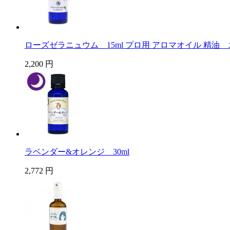
ローズゼラニュウム 15ml プロ用 アロマオイル 精油
2,200 円
ラベンダー&オレンジ 30ml
2,772 円