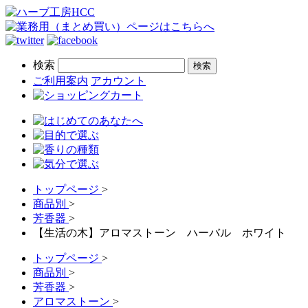
検索
ご利用案内
アカウント
トップページ
>
商品別
>
芳香器
>
【生活の木】アロマストーン ハーバル ホワイト
トップページ
>
商品別
>
芳香器
>
アロマストーン
>