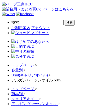
検索
ご利用案内
アカウント
トップページ
>
容量別
>
50ml(キャリアオイル)
>
アルガンバージンオイル 50ml
トップページ
>
商品別
>
キャリアオイル
>
アルガンヴァージンオイル
>