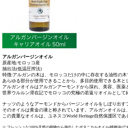
アルガンバージンオイル
原産地:モロッコ産
抽出法(低温圧搾法)
特徴:アルガンの木は、モロッコだけの中に存在する油性の木
あらゆる部分が使用できることから、多目的使用できる木と
アルガンオイルはアルガンアーモンドから採れ、美容、医薬
世界ウルルン滞在記でモロッコの究極の若返りオイルとして
ナッツのようなアーモンドからバージンオイルをしぼり出すプ
そのオイルは黄金の液と称されています。アルガンオイルは
この貴重なオイルは、ユネスコWorld Heritage自然保護
☆ フレッシュな100%天然の植物から抽出したボタニカルオイル(植物油)で