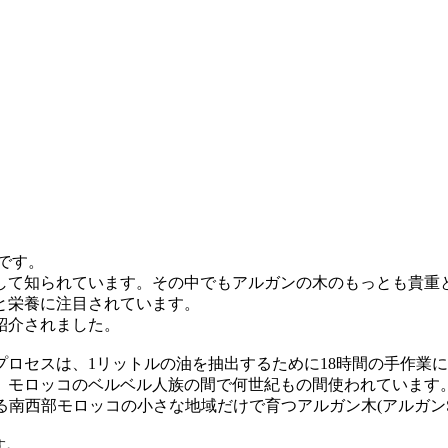
です。
して知られています。その中でもアルガンの木のもっとも貴重
と栄養に注目されています。
紹介されました。
ロセスは、1リットルの油を抽出するために18時間の手作業
、モロッコのベルベル人族の間で何世紀もの間使われています
区である南西部モロッコの小さな地域だけで育つアルガン木(アルガンSp
す。