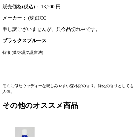
販売価格(税込)：
13,200
円
メーカー：
(株)HCC
申し訳ございませんが、只今品切れ中です。
ブラックスプルース
特徴;(葉/水蒸気蒸留法)
モミに似たウッディーな親しみやすい森林浴の香り。浄化の香りとしても
人気。
その他のオススメ商品