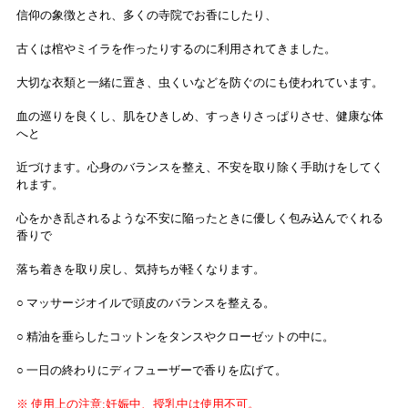
信仰の象徴とされ、多くの寺院でお香にしたり、
古くは棺やミイラを作ったりするのに利用されてきました。
大切な衣類と一緒に置き、虫くいなどを防ぐのにも使われています。
血の巡りを良くし、肌をひきしめ、すっきりさっぱりさせ、健康な体
へと
近づけます。心身のバランスを整え、不安を取り除く手助けをしてく
れます。
心をかき乱されるような不安に陥ったときに優しく包み込んでくれる
香りで
落ち着きを取り戻し、気持ちが軽くなります。
○ マッサージオイルで頭皮のバランスを整える。
○ 精油を垂らしたコットンをタンスやクローゼットの中に。
○ 一日の終わりにディフューザーで香りを広げて。
※ 使用上の注意:妊娠中、授乳中は使用不可。