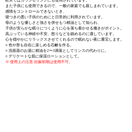
欧米ではカウンセリングにも使用されています。
また子供にも使用できるので、一般の家庭でも親しまれています。
感情をコントロールできないとき、
寝つきの悪い子供のためにと日常的に利用されています。
母のような優しさと強さを併せもつ精油として知られ、
子供が安らかな眠りにつくように心を落ち着かせる働きがポイント。
高ぶっている神経や不安、怒りなどを鎮めるのに適しています。
心を穏やかにリラックスさせてくれるので眠れない夜に重宝します。
○ 色や形も自在に楽しめる石鹸を作る。
○ 洗面器のお湯に精油を2〜3滴落としてリンスの代わりに。
○ デリケートな肌に保湿ローションとして。
※ 使用上の注意:妊娠初期は使用不可。