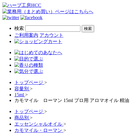
検索
ご利用案内
アカウント
トップページ
>
容量別
>
15ml
>
カモマイル ローマン 15ml プロ用 アロマオイル 精
トップページ
>
商品別
>
エッセンシャルオイル
>
カモマイル・ローマン
>