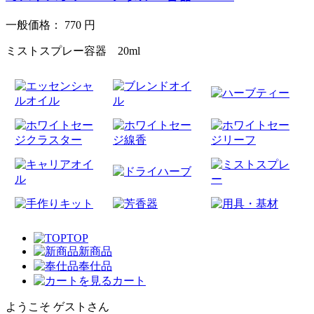
一般価格：
770
円
ミストスプレー容器 20ml
TOP
新商品
奉仕品
カート
ようこそ ゲストさん