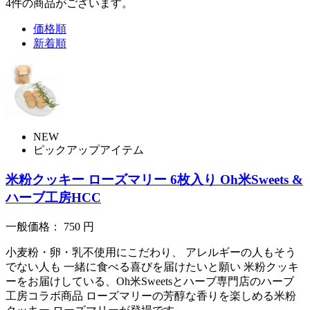
4
件
の商品がございます。
価格順
新着順
NEW
ピックアップアイテム
米粉クッキー ローズマリー 6枚入り Oh米Sweets &
ハーブ工房HCC
一般価格：
750
円
小麦粉・卵・乳不使用にこだわり、 アレルギーの人もそう
でない人も 一緒に食べる喜びを届けたいと願い 米粉クッキ
ーをお届けしている、Oh米Sweetsとハーブ専門店のハーブ
工房コラボ商品 ローズマリーの芳醇な香りを楽しめる米粉