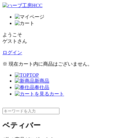
ようこそ
ゲストさん
ログイン
※ 現在カート内に商品はございません。
TOP
新商品
奉仕品
カート
ベティバー